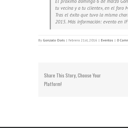
El próximo domingo 6 de marzo Gonz
tu vecina y a tu cliente», en el fo
Tras el éxito que tuvo la misma cha
2015. Más información: evento en I
By
Gonzalo Osés
|
febrero 21st, 2016
|
Eventos
|
0 Com
Share This Story, Choose Your
Platform!